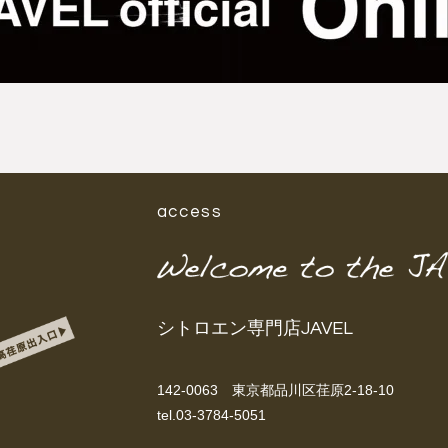
access
シトロエン専門店JAVEL
142-0063 東京都品川区荏原2-18-10
tel.03-3784-5051