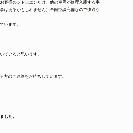
お客様のシトロエンだけ。他の車両が修理入庫する事
事はあるかもしれません）全館空調完備なので快適な
ています。
いていると思います。
さる方のご連絡をお待ちしています。
ました。