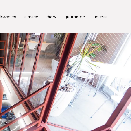
&
ls
sales
service
diary
guarantee
access