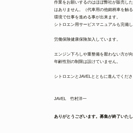
作業をお願いするのはほぼ弊社が販売した
はありません。（代車用の他銘柄車を触る
環境で仕事を進める事が出来ます。
シトロエン用サービスマニュアルも完備し
労働保険健康保険加入しています。
エンジン下ろしや重整備を厭わない方が向
年齢性別の制限は設けていません。
シトロエンとJAVELとともに進んでくだ
JAVEL 竹村洋一
ありがとうございます。募集が終了いたし