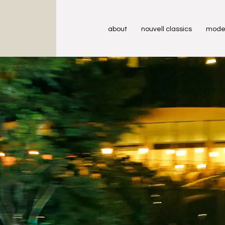
about
nouvell classics
mode