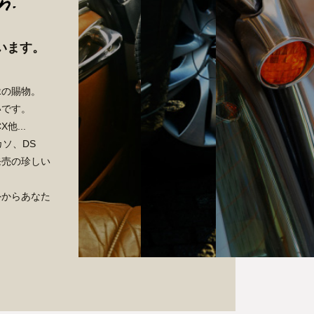
います。
縁の賜物。
いです。
他...
カソ、DS
発売の珍しい
外からあなた