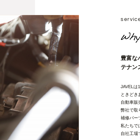
servic
豊富な
テナン
JAVEL
ときどき
自動車販
弊社で取
補修パー
私たちで
自社工場