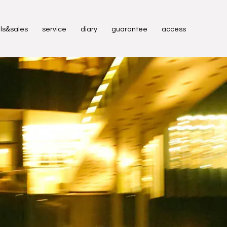
&
ls
sales
service
diary
guarantee
access