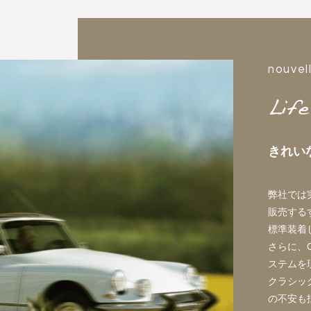
nouvel
きれい
弊社では
販売する
標準装着
さらに、
ステムを
クラシッ
の不安も