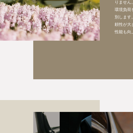
りません
環境負荷
別します
頼性が大
性能も向