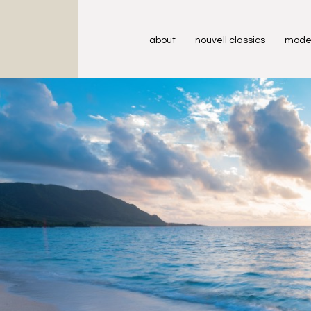
about
nouvell classics
mode