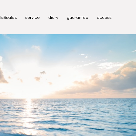
&
ls
sales
service
diary
guarantee
access