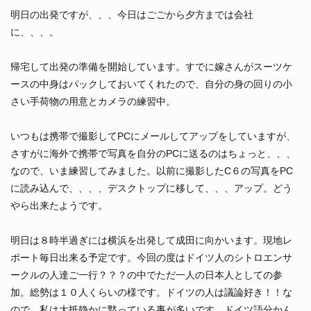
明日の出発ですが、、、今日はごごから夕方までは会社
に、、、。
帰宅して出発の準備を開始しています。すでに嫁さんがスーツケ
ースの中身はパックしておいてくれたので、自分の身の回りの小
さい手荷物の用意とカメラの練習中。
いつもは携帯で撮影してPCにメールしてアップをしていますが、
さすがに海外で携帯で写真を自分のPCに送るのはちょっと、、、
なので、いま練習してみました。以前に撮影したC６の写真をPC
に読み込んで、、、、デスクトップに移して、、、アップ。どう
やら出来たようです。
明日は８時半過ぎには横浜を出発して成田に向かいます。現地レ
ポート毎日出来る予定です。今回の度はドイツ人のシトロエンサ
ークルの人達ご一行？？？の中でただ一人の日本人としての参
加。総勢は１０人くらいの様です。ドイツの人は議論好き！！な
ので、私は大抵静かに黙っている事が多いです。ドイツ語分かん