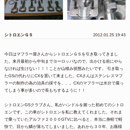
シトロエンＧＳ
2012.01.25 19:43
今日はマフラー屋さんからシトロエンＧＳを引き取ってきまし
た。来月最初から中旬までヨーロッパなので、出かける前にやら
なければ生けない！！！ことが山積み状態みたいです。 引き取っ
たGSの代わりにCXを置いて来ました。CXさんはステンレスマフ
ラーの制作の為の治具の採寸を、、。CXのマフラーは水分で腐っ
てしまう事が多いので長もちするように！！
シトロエンGSクラブさん、私がハンドルを握った初めてのシトロ
エンです。この車がシトロエンを私に教えてくれました。それま
で乗っていたアルファ２０００GTVに比べると、本当に身軽で軽
快で。目から鱗が落ちてしまいました。あれから３０年、お蔭様