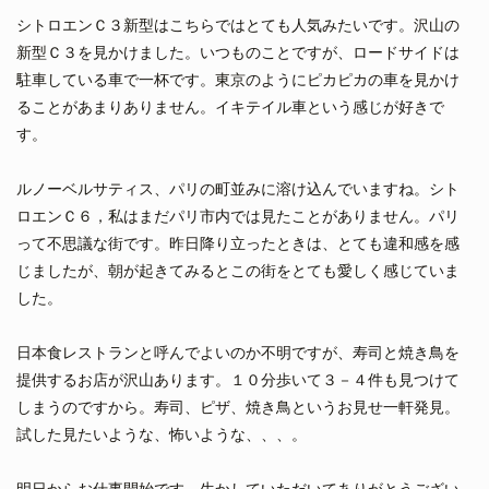
シトロエンＣ３新型はこちらではとても人気みたいです。沢山の
新型Ｃ３を見かけました。いつものことですが、ロードサイドは
駐車している車で一杯です。東京のようにピカピカの車を見かけ
ることがあまりありません。イキテイル車という感じが好きで
す。
ルノーベルサティス、パリの町並みに溶け込んでいますね。シト
ロエンＣ６，私はまだパリ市内では見たことがありません。パリ
って不思議な街です。昨日降り立ったときは、とても違和感を感
じましたが、朝が起きてみるとこの街をとても愛しく感じていま
した。
日本食レストランと呼んでよいのか不明ですが、寿司と焼き鳥を
提供するお店が沢山あります。１０分歩いて３－４件も見つけて
しまうのですから。寿司、ピザ、焼き鳥というお見せ一軒発見。
試した見たいような、怖いような、、、。