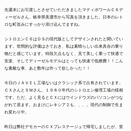
先週末にお引渡しとさせていただきましたマティボワールＣ６デ
ィーゼルさん、岐阜県美濃市から写真を頂きました。日本のレト
ロな町並みにすっかり溶け込んでますね。
シトロエンＣ６はＤＳの現代版としてデザインされたと聞いてい
ます。世間的な評価はさておき、私は素晴らしい出来具合の乗り
物だと感じています。特段欠点もなく、見て美しく乗って快適で
安楽、そしてディーゼルモデルはとっても快速で低燃費！！こん
な素敵な車、あと数年は作って欲しかった！！
今日のＪＡＶＥＬ工場ないはクラシック系で占有されています。
ＣＸさんとＳＭさん。１９８０年代のシトロエン修理工場の様相
です。ただ、よく見るとＣＸにはウインドウズのパソコンがつな
がれて居ます。おまけにレキシア２も、、、。現代の制御で生ま
れ変わり中。
昨日は弊社デモカーのＣＸプレステージュで帰宅しましたが、室