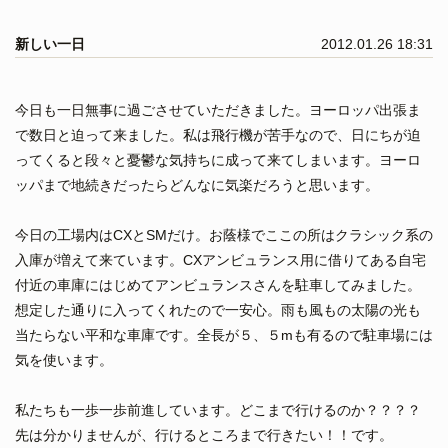
新しい一日
2012.01.26 18:31
今日も一日無事に過ごさせていただきました。ヨーロッパ出張ま
で数日と迫って来ました。私は飛行機が苦手なので、日にちが迫
ってくると段々と憂鬱な気持ちに成って来てしまいます。ヨーロ
ッパまで地続きだったらどんなに気楽だろうと思います。
今日の工場内はCXとSMだけ。お蔭様でここの所はクラシック系の
入庫が増えて来ています。CXアンビュランス用に借りてある自宅
付近の車庫にはじめてアンビュランスさんを駐車してみました。
想定した通りに入ってくれたので一安心。雨も風もの太陽の光も
当たらない平和な車庫です。全長が５、５mも有るので駐車場には
気を使います。
私たちも一歩一歩前進しています。どこまで行けるのか？？？？
先は分かりませんが、行けるところまで行きたい！！です。