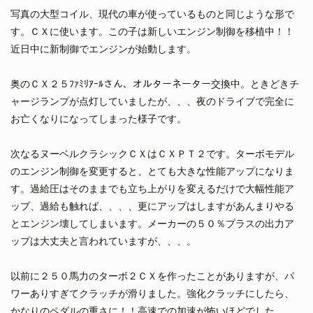
写真の大型コイル、現代の車が使っているものと同じような形で
す。ＣＸに使います。この子は新しいエンジン制御を移植中！！
近日中に新制御でエンジンが始動します。
奥のＣＸ２５ﾌｧﾐﾘｱｰﾙさん、オルターネーター交換中。ときどきチ
ャージランプが点灯していましたが、、、夜のドライブで完全に
お亡くなりになってしまった様子です。
次なるヌーベルクラシックＣＸはＣＸＰＴ２です。ターボモデル
のエンジン制御を変更すると、とても大きな性能アップになりま
す。過給圧はそのままでも立ち上がりを変えるだけで大幅性能ア
ップ、過給も触れば、、、、更にアップはしますがあんまりやる
とエンジン壊してしまいます。メーカーの５０％プラスの出力ア
ップは大丈夫と言われていますが、、、。
以前に２５０馬力のターボ２ＣＸを作ったことがありますが、パ
ワーありすぎてクラッチが滑りました。強化クラッチにしたら、
かなりのペダルの重さに！！高速での加速が怖いほどでした。