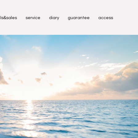
&
ls
sales
service
diary
guarantee
access