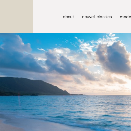
about
nouvell classics
mode