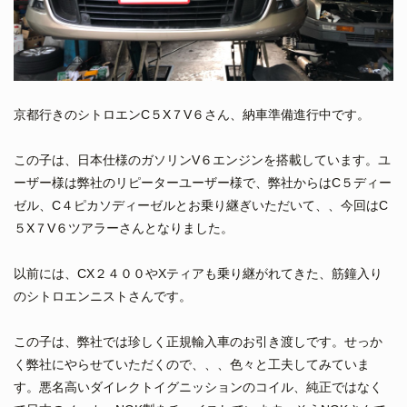
京都行きのシトロエンC５X７V６さん、納車準備進行中です。
この子は、日本仕様のガソリンV６エンジンを搭載しています。ユ
ーザー様は弊社のリピーターユーザー様で、弊社からはC５ディー
ゼル、C４ピカソディーゼルとお乗り継ぎいただいて、、今回はC
５X７V６ツアラーさんとなりました。
以前には、CX２４００やXティアも乗り継がれてきた、筋鐘入り
のシトロエンニストさんです。
この子は、弊社では珍しく正規輸入車のお引き渡しです。せっか
く弊社にやらせていただくので、、、色々と工夫してみていま
す。悪名高いダイレクトイグニッションのコイル、純正ではなく