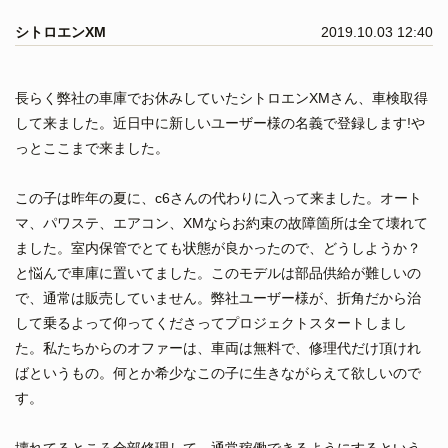
シトロエンXM
2019.10.03 12:40
長らく弊社の車庫でお休みしていたシトロエンXMさん、車検取得
して来ました。近日中に新しいユーザー様の名義で登録します!や
っとここまで来ました。
この子は昨年の夏に、c6さんの代わりに入って来ました。オート
マ、パワステ、エアコン、XMならお約束の故障箇所は全て壊れて
ました。室内保管でとても状態が良かったので、どうしようか？
と悩んで車庫に置いてました。このモデルは部品供給が難しいの
で、通常は販売していません。弊社ユーザー様が、折角だから治
して乗るよって仰ってくださってプロジェクトスタートしまし
た。私たちからのオファーは、車両は無料で、修理代だけ頂けれ
ばというもの。何とか希少なこの子に生きながらえて欲しいので
す。
壊れてるところ全部修理して、通常稼働できるようにするという