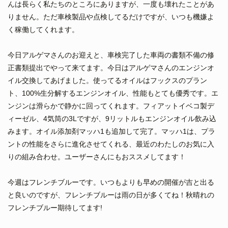
んは長らく私たちのところにありますが、一度も壊れたことがあ
りません。ただ車検製品や点検してるだけですが、いつも機嫌よ
く稼働してくれます。
今日アルゲマさんのお迎えと、車検完了した車両の書類不備の修
正書類提出でやって来てます。今日はアルゲマさんのエンジンオ
イル交換してあげました。使ってるオイルはフックスのプラン
ト、100%生分解するエンジンオイル、性能もとても優秀です。エ
ンジンは滑らかで静かに回ってくれます。フィアットイベコ製デ
ィーゼル、4気筒の3Lですが、9リットルもエンジンオイル飲み込
みます。オイル添加剤マッハ1も追加して完了。マッハ1は、プラ
ントの性能をさらに進化させてくれる、最近のわたしのお気に入
りの組み合わせ。ユーザーさんにもおススメしてます！
今週はフレンチブルーです。いつもよりも早めの開催が吉と出る
と良いのですが、フレンチブルーは雨の日が多くてね！秋晴れの
フレンチブルー期待してます!