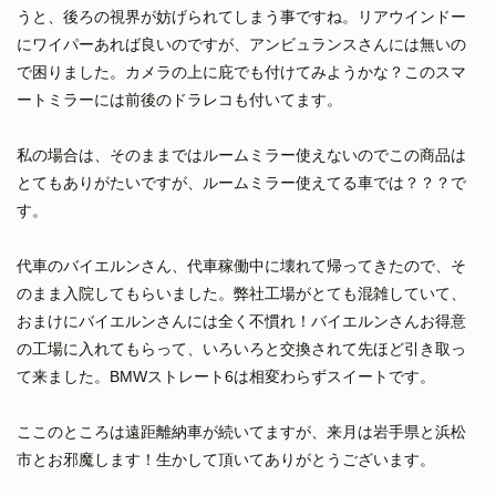
うと、後ろの視界が妨げられてしまう事ですね。リアウインドー
にワイパーあれば良いのですが、アンビュランスさんには無いの
で困りました。カメラの上に庇でも付けてみようかな？このスマ
ートミラーには前後のドラレコも付いてます。
私の場合は、そのままではルームミラー使えないのでこの商品は
とてもありがたいですが、ルームミラー使えてる車では？？？で
す。
代車のバイエルンさん、代車稼働中に壊れて帰ってきたので、そ
のまま入院してもらいました。弊社工場がとても混雑していて、
おまけにバイエルンさんには全く不慣れ！バイエルンさんお得意
の工場に入れてもらって、いろいろと交換されて先ほど引き取っ
て来ました。BMWストレート6は相変わらずスイートです。
ここのところは遠距離納車が続いてますが、来月は岩手県と浜松
市とお邪魔します！生かして頂いてありがとうございます。