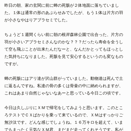
昨日の朝、家の玄関に前に蝉の死骸が２体地面に落ちていまし
た。１体は通常の形のあぶらせみでしたが、もう１体は片方の羽
が小さなやはりアブラセミでした。
ちょうど１週間くらい前に朝の根岸森林公園で出合った、片方の
羽が小さいアブラセミさんなのかな？？？だったら寿命を全うし
て空も飛ぶことが出来たんだなーと、なんだかとってもほっとし
た気持ちになりました。死骸を見て安心するというのも変なもの
ですが。
蝉の死骸にはアリ達が沢山群がっていました。動物達は死んで土
に返るんですね。私達の骨の多くは骨壷の中に納められますが、
これはあまり自然じゃないなあーと思っている今日この頃です。
今日は久しぶりにＸＭで帰宅をしてみようと思います。このとこ
ろテストでＣＸばかりを乗って来ているので、ＸＭはすっかりご
無沙汰です。どんな感じでしょうね。１６万キロを超えて、いま
でもまったく元気なＸＭ君、まだまだ走ってくれそうです。私が