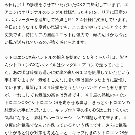
今日は沢山の修理をさせていただいたCX２で帰宅しています。エ
アコンはオリジナルのシングル仕様だったものを、リアに国産の
エバポレーターを追加して冷媒もR１３４仕様に変換しています。
今日のような４０度近い気温でも、ここまでやっていると全く大
丈夫です。特にリアの国産ユニットは強力で、頭の辺りから冷た
い風が送られているのが強く感じられます。
シトロエンCX右ハンドルの輸入を始めた１５年くらい前は、皆さ
んシトロエンCX右ハンドルはシングルエアコンで走っていまし
た。あの頃は冷媒も遥かに効率の良いR１２を使用していたという
事も有りますが、気候もこんなに暑い事は無かったように記憶し
ています。最近は１３４冷媒を使うというハンディーも有ります
が、それにしても気温の高さは異常です。４０度の熱風の中でシ
トロエンCXやシトロエンDSを走らせる事は、きっとシトロエンの
想定外の事だと思います。キャブ付き車の多いDSはこれくらいの
気温になると、燃料のパーコレーションの問題も出て来ます。４
０度の外気温でなんとか保っているという感じです。さらに気温
が上がると何か対策を考えないと、キャブ付きのシトロエンDSが