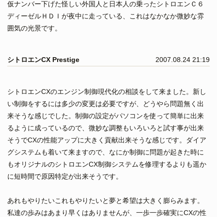
仮ナンバー下げた怪しい外国人と日本人の乗ったシトロエンＣ６
ディーゼルＨＤＩが夜中に走っている、これはなかなか微妙な雰
囲気の光景です。
シトロエンCX Prestige
2007.08.24 21:19
シトロエンCXのエンジン制御現代化の相談をして来ました。新し
い制御をするには多少の変更は必要ですが、どうやら問題無く出
来そうな感じでした。制御の設定がパソコンを使って簡単に出来
るように成っているので、微妙な調整もいろいろと試す事が出来
そうでCXの性能アップに大きく貢献出来そうな感じです。ダイア
グシステムも着いて来ますので、なにか制御に問題が起きた時に
もオリジナルのシトロエンCX制御システムを修理するよりも遥か
に短時間で原因特定が出来そうです。
あれもやりたいこれもやりたいと夢と希望は大きく膨らみます。
私達の歩みはあまり早くはありませんが、一歩一歩確実にCXの性