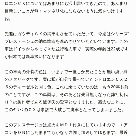
ロエンＣＸについてはあまりにも沢山書いてきたので、あんまり
目新しいことが無くマンネリ化にならないように気をつけます
ね。
先週はガウディＣＸの納車をさせていただいて、今週はシリーズ1
プレステージュの納車準備を進めさせていただいています。この
車はドイツからやってきた並行輸入車で、実際の年齢は22歳です
が日本では新車扱いになります。
この車両の外装の色は、いままで一度しか見たことが無い淡い緑
のメタリックです。実は私が自分で乗っていたシトロエンＣＸ２
５のディーゼルと同じ色。これに乗っていたのは、もう20年も前
のことですが。この車両は、そのあとは先日無くなった弊社初代
ＨＰの製作者である飯塚氏の愛車となりました。残念なことに、
このｸﾞﾘｰﾝのＣＸは事故で大破して廃車となってしまいました。
このプレステージュは点火をＭＤＩ付きにしていますので、エア
コンをＯＮにしたままでもかなり力強く加速してゆきます。最近