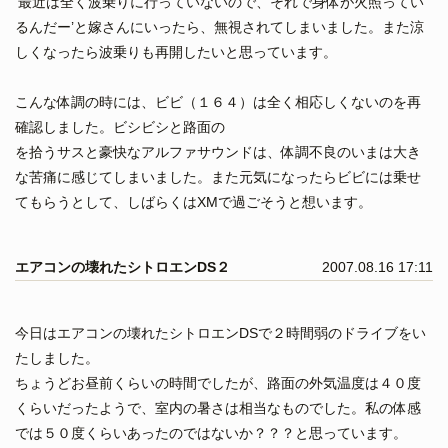
’最近は全く波乗りに行っていないので、それで身体が火照ってい
るんだー’と嫁さんにいったら、無視されてしまいました。また涼
しくなったら波乗りも再開したいと思っています。
こんな体調の時には、ビビ（１６４）は全く相応しくないのを再
確認しました。ビシビシと路面の
を拾うサスと豪快なアルファサウンドは、体調不良のいまは大き
な苦痛に感じてしまいました。また元気になったらビビには乗せ
てもらうとして、しばらくはXMで過ごそうと想います。
エアコンの壊れたシトロエンDS２
2007.08.16 17:11
今日はエアコンの壊れたシトロエンDSで２時間弱のドライブをい
たしました。
ちょうどお昼前くらいの時間でしたが、路面の外気温度は４０度
くらいだったようで、室内の暑さは相当なものでした。私の体感
では５０度くらいあったのではないか？？？と思っています。