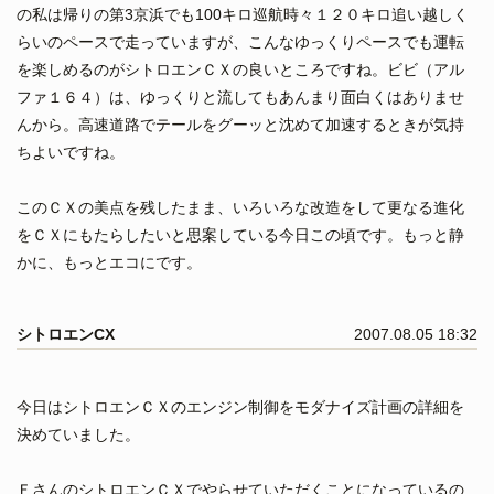
の私は帰りの第3京浜でも100キロ巡航時々１２０キロ追い越しく
らいのペースで走っていますが、こんなゆっくりペースでも運転
を楽しめるのがシトロエンＣＸの良いところですね。ビビ（アル
ファ１６４）は、ゆっくりと流してもあんまり面白くはありませ
んから。高速道路でテールをグーッと沈めて加速するときが気持
ちよいですね。
このＣＸの美点を残したまま、いろいろな改造をして更なる進化
をＣＸにもたらしたいと思案している今日この頃です。もっと静
かに、もっとエコにです。
シトロエンCX
2007.08.05 18:32
今日はシトロエンＣＸのエンジン制御をモダナイズ計画の詳細を
決めていました。
ＦさんのシトロエンＣＸでやらせていただくことになっているの