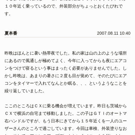
１０年近く乗っているので、外装部分がちょっとおくたびれで
す。
夏本番
2007.08.11 10:40
昨晩はほんとに暑い熱帯夜でした。私の家は山の上のような場所
にあるので風通しが極めてよく、今年に入ってからも夜にエアコ
ンをつけて寝るという事はまったく必要がありませんでした。し
かし昨晩は、あまりの暑さに２度も目が覚めて、そのたびにエア
コンをタイマーで入れてなんとか眠る、、、というようなことを
繰り返していました。
ここのところはＣＸに乗る機会が増えています。昨日も茨城から
ＣＸで横浜の自宅まで移動しました。この子はＧＴＩのオートマ
右ハンドルですが、もう日本にきてから１５年近くを一人のユー
ザーさんのところで過ごしています。今回は車検、外装塗りなお