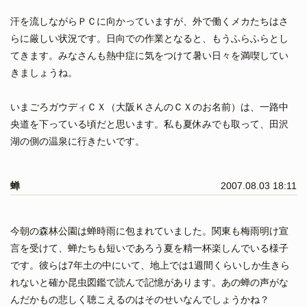
汗を流しながらＰＣに向かっていますが、外で働くメカたちはさ
らに厳しい状況です。日向での作業となると、もうふらふらとし
てきます。みなさんも熱中症に気をつけて暑い日々を満喫してい
きましょうね。
いまごろガウディＣＸ（大阪ＫさんのＣＸのお名前）は、一路中
央道を下っている頃だと思います。私も夏休みでも取って、田沢
湖の側の温泉に行きたいです。
蝉
2007.08.03 18:11
今朝の森林公園は蝉時雨に包まれていました。関東も梅雨明け宣
言を受けて、蝉たちも短いであろう夏を精一杯楽しんでいる様子
です。彼らは7年土の中にいて、地上では1週間くらいしか生きら
れないと確か昆虫図鑑で読んで記憶があります。あの蝉の声がな
んだかもの悲しく聴こえるのはそのせいなんでしょうかね？