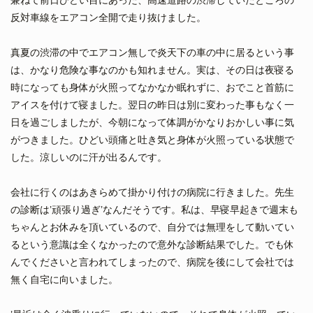
兼ねて前日ひどい目にあった、高速道路の渋滞していたところの
反対車線をエアコン全開で走り抜けました。
真夏の渋滞の中でエアコン無しで炎天下の車の中に居るという事
は、かなり危険な事なのかも知れません。実は、その日は夜寝る
時になっても身体が火照ってなかなか眠れずに、おでこと首筋に
アイスを付けて寝ました。翌日の昨日は別に変わった事もなく一
日を過ごしましたが、今朝になって体調がかなりおかしい事に気
がつきました。ひどい頭痛と吐き気と身体が火照っている状態で
した。涼しいのに汗が出るんです。
会社に行くのはあきらめて掛かり付けの病院に行きました。先生
の診断は’頑張り過ぎ’なんだそうです。私は、早寝早起きで週末も
ちゃんとお休みを頂いているので、自分では無理をして動いてい
るという意識は全くなかったので意外な診断結果でした。でも休
んでくださいと言われてしまったので、病院を後にして会社では
無く自宅に向いました。