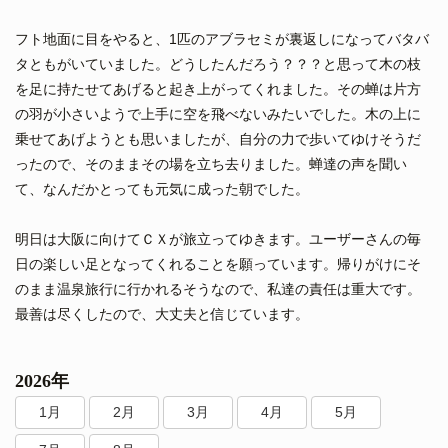
フト地面に目をやると、1匹のアブラセミが裏返しになってバタバ
タともがいていました。どうしたんだろう？？？と思って木の枝
を足に持たせてあげると起き上がってくれました。その蝉は片方
の羽が小さいようで上手に空を飛べないみたいでした。木の上に
乗せてあげようとも思いましたが、自分の力で歩いてゆけそうだ
ったので、そのままその場を立ち去りました。蝉達の声を聞い
て、なんだかとっても元気に成った朝でした。
明日は大阪に向けてＣＸが旅立ってゆきます。ユーザーさんの毎
日の楽しい足となってくれることを願っています。帰りがけにそ
のまま温泉旅行に行かれるそうなので、私達の責任は重大です。
最善は尽くしたので、大丈夫と信じています。
2026年
1月
2月
3月
4月
5月