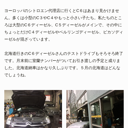
ヨーロッパのシトロエン代理店に行くとC６はあまり見かけませ
ん。多くは小型のC３やC４やもっと小さい子たち。私たちのとこ
ろは大型のC６ディーゼル、C５ディーゼルがメインで、その中に
ちょっとだけC４ディーゼルやベルリンゴディーゼル、ピカソディ
ーゼルが混ざっています。
北海道行きのC６ディーゼルさんのテストドライブもそろそろ終了
です。月末前に室蘭ナンバーがついてお引き渡しの予定と成りま
した。北海道納車はかなり久しぶりです。５月の北海道はどんな
でしょうね。