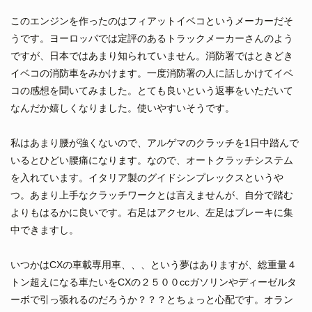
このエンジンを作ったのはフィアットイベコというメーカーだそ
うです。ヨーロッパでは定評のあるトラックメーカーさんのよう
ですが、日本ではあまり知られていません。消防署ではときどき
イベコの消防車をみかけます。一度消防署の人に話しかけてイベ
コの感想を聞いてみました。とても良いという返事をいただいて
なんだか嬉しくなりました。使いやすいそうです。
私はあまり腰が強くないので、アルゲマのクラッチを1日中踏んで
いるとひどい腰痛になります。なので、オートクラッチシステム
を入れています。イタリア製のグイドシンプレックスというや
つ。あまり上手なクラッチワークとは言えませんが、自分で踏む
よりもはるかに良いです。右足はアクセル、左足はブレーキに集
中できますし。
いつかはCXの車載専用車、、、という夢はありますが、総重量４
トン超えになる車たいをCXの２５００ccガソリンやディーゼルタ
ーボで引っ張れるのだろうか？？？とちょっと心配です。オラン