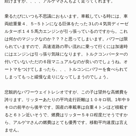
続けますが、、、、アルゲマさんもよく走ってくれます。
乗るたびにいつも不思議におもいます。車載している時には、車
両総重量４、５−５トンになる巨体をたった３Lの４気筒ディーゼ
ルターボ１４５馬力エンジンが引っ張っているのですから。これ
は何かのマジックなのか？？？と思ってしまいます。パワーは限
られていますので、高速道路の早い流れに乗って行くには加速時
にはエンジンは引っ張り気味になります。トルクコンバーターの
付いていないただの６段マニュアルなのが良いのでしょうね。オ
ートマをつけてしまったら、、、トルコンにパワーを食べられて
しまってもっと緩慢な走りになってしまうのでしょう。
悲観的なパワーウェイトレシオですが、この子は望外な高燃費を
誇ります。リッターあたりの平均走行距離は１０キロ弱。1年中９
キロの前半から後半です。国産の車載車は自重４トンほど積載す
ると６トン近いそうで、燃費はリッター５キロ程度だそうですか
ら、アルゲマさんの燃費はとても優秀です。移動平均速度は言え
ません。