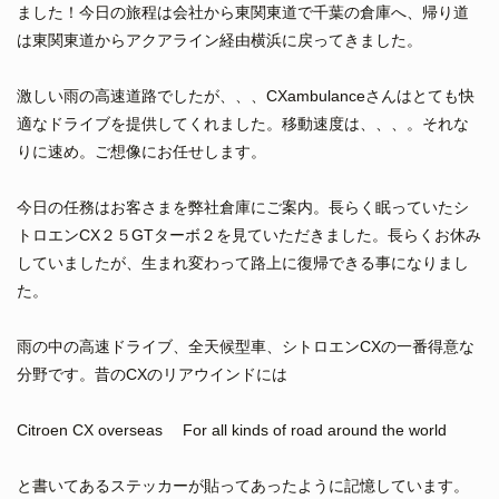
ました！今日の旅程は会社から東関東道で千葉の倉庫へ、帰り道
は東関東道からアクアライン経由横浜に戻ってきました。
激しい雨の高速道路でしたが、、、CXambulanceさんはとても快
適なドライブを提供してくれました。移動速度は、、、。それな
りに速め。ご想像にお任せします。
今日の任務はお客さまを弊社倉庫にご案内。長らく眠っていたシ
トロエンCX２５GTターボ２を見ていただきました。長らくお休み
していましたが、生まれ変わって路上に復帰できる事になりまし
た。
雨の中の高速ドライブ、全天候型車、シトロエンCXの一番得意な
分野です。昔のCXのリアウインドには
Citroen CX overseas For all kinds of road around the world
と書いてあるステッカーが貼ってあったように記憶しています。