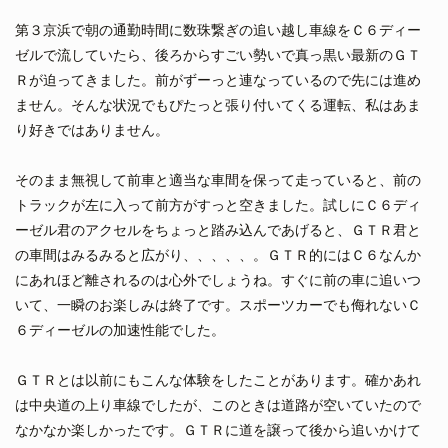
第３京浜で朝の通勤時間に数珠繋ぎの追い越し車線をＣ６ディー
ゼルで流していたら、後ろからすごい勢いで真っ黒い最新のＧＴ
Ｒが迫ってきました。前がずーっと連なっているので先には進め
ません。そんな状況でもぴたっと張り付いてくる運転、私はあま
り好きではありません。
そのまま無視して前車と適当な車間を保って走っていると、前の
トラックが左に入って前方がすっと空きました。試しにＣ６ディ
ーゼル君のアクセルをちょっと踏み込んであげると、ＧＴＲ君と
の車間はみるみると広がり、、、、、。ＧＴＲ的にはＣ６なんか
にあれほど離されるのは心外でしょうね。すぐに前の車に追いつ
いて、一瞬のお楽しみは終了です。スポーツカーでも侮れないＣ
６ディーゼルの加速性能でした。
ＧＴＲとは以前にもこんな体験をしたことがあります。確かあれ
は中央道の上り車線でしたが、このときは道路が空いていたので
なかなか楽しかったです。ＧＴＲに道を譲って後から追いかけて