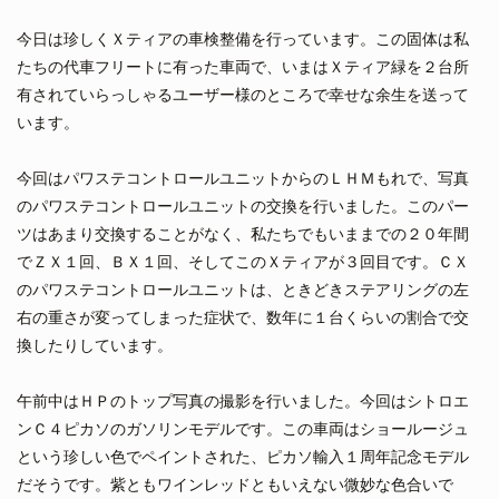
今日は珍しくＸティアの車検整備を行っています。この固体は私
たちの代車フリートに有った車両で、いまはＸティア緑を２台所
有されていらっしゃるユーザー様のところで幸せな余生を送って
います。
今回はパワステコントロールユニットからのＬＨＭもれで、写真
のパワステコントロールユニットの交換を行いました。このパー
ツはあまり交換することがなく、私たちでもいままでの２０年間
でＺＸ１回、ＢＸ１回、そしてこのＸティアが３回目です。ＣＸ
のパワステコントロールユニットは、ときどきステアリングの左
右の重さが変ってしまった症状で、数年に１台くらいの割合で交
換したりしています。
午前中はＨＰのトップ写真の撮影を行いました。今回はシトロエ
ンＣ４ピカソのガソリンモデルです。この車両はショールージュ
という珍しい色でペイントされた、ピカソ輸入１周年記念モデル
だそうです。紫ともワインレッドともいえない微妙な色合いで