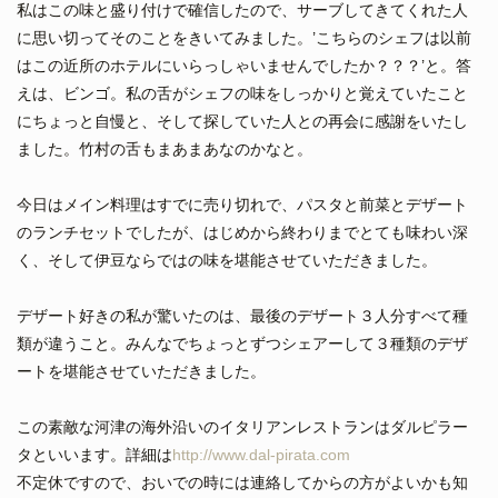
私はこの味と盛り付けで確信したので、サーブしてきてくれた人
に思い切ってそのことをきいてみました。’こちらのシェフは以前
はこの近所のホテルにいらっしゃいませんでしたか？？？’と。答
えは、ビンゴ。私の舌がシェフの味をしっかりと覚えていたこと
にちょっと自慢と、そして探していた人との再会に感謝をいたし
ました。竹村の舌もまあまあなのかなと。
今日はメイン料理はすでに売り切れで、パスタと前菜とデザート
のランチセットでしたが、はじめから終わりまでとても味わい深
く、そして伊豆ならではの味を堪能させていただきました。
デザート好きの私が驚いたのは、最後のデザート３人分すべて種
類が違うこと。みんなでちょっとずつシェアーして３種類のデザ
ートを堪能させていただきました。
この素敵な河津の海外沿いのイタリアンレストランはダルピラー
タといいます。詳細は
http://www.dal-pirata.com
不定休ですので、おいでの時には連絡してからの方がよいかも知