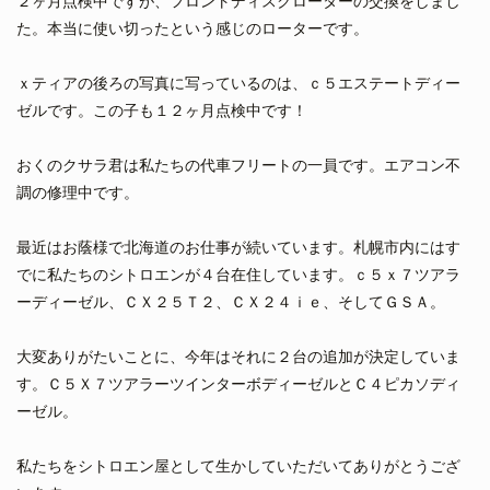
２ヶ月点検中ですが、フロントディスクローターの交換をしまし
た。本当に使い切ったという感じのローターです。
ｘティアの後ろの写真に写っているのは、ｃ５エステートディー
ゼルです。この子も１２ヶ月点検中です！
おくのクサラ君は私たちの代車フリートの一員です。エアコン不
調の修理中です。
最近はお蔭様で北海道のお仕事が続いています。札幌市内にはす
でに私たちのシトロエンが４台在住しています。ｃ５ｘ７ツアラ
ーディーゼル、ＣＸ２５Ｔ２、ＣＸ２４ｉｅ、そしてＧＳＡ。
大変ありがたいことに、今年はそれに２台の追加が決定していま
す。Ｃ５Ｘ７ツアラーツインターボディーゼルとＣ４ピカソディ
ーゼル。
私たちをシトロエン屋として生かしていただいてありがとうござ