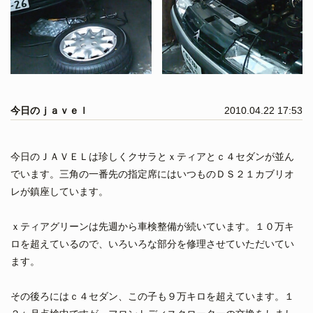
今日のｊａｖｅｌ
2010.04.22 17:53
今日のＪＡＶＥＬは珍しくクサラとｘティアとｃ４セダンが並ん
でいます。三角の一番先の指定席にはいつものＤＳ２１カブリオ
レが鎮座しています。
ｘティアグリーンは先週から車検整備が続いています。１０万キ
ロを超えているので、いろいろな部分を修理させていただいてい
ます。
その後ろにはｃ４セダン、この子も９万キロを超えています。１