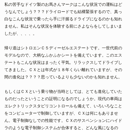
私の苦手なドイツ製のお馬さんマークはこんな状況での運転はど
うなんでしょう？？？ドライロードでも結構緊張するので、真っ
白なこんな状況で乗ったら手に汗握るドライブになるのかも知れ
ません。私はそんな状況を体験する前にさよならをしてしまいま
したが、、、、。
帰り道はシトロエンＣ５ディーゼルエステートです。一世代前の
モデルなので、大柄なふかふかシートを備えています。このエス
テートもこんな状況はまったく平気。リラックスしてドライブし
てきました。ＣＸとは年式が１８年くらい離れていますが、その
間の進化は？？？？思っているよりも少ないのかも知れません。
もしくはＣＸという乗り物が当時としては、とても進化していた
ものだったということの証明になるのでしょうか。現代の車両は
エレクトリックスタビリコントロールも備えて、いろいろなこと
をコンピューターで制御していますが、ＣＸは何にもありませ
ん。電子制御なしでの性能です。ＣＸのサスペンションにハイド
ラのような電子制御システムが合体すると、どんな風になるの