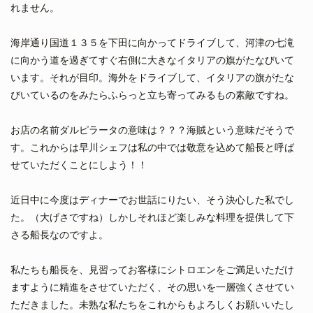
れません。
海岸通り国道１３５を下田に向かってドライブして、河津の七滝
に向かう道を過ぎてすぐ右側に大きなイタリアの旗がたなびいて
います。それが目印。海外をドライブして、イタリアの旗がたな
びいているのをみたらふらっと立ち寄ってみるもの素敵ですね。
お店の名前ダルピラータの意味は？？？海賊という意味だそうで
す。これからは早川シェフは私の中では敬意を込めて船長と呼ば
せていただくことにしよう！！
近日中に今度はディナーでお世話にりたい、そう決心した私でし
た。（大げさですね）しかしそれほど楽しみな料理を提供して下
さる船長なのですよ。
私たちも船長を、見習ってお客様にシトロエンをご満足いただけ
ますように精進をさせていただく、その思いを一層強くさせてい
ただきました。未熟な私たちをこれからもよろしくお願いいたし