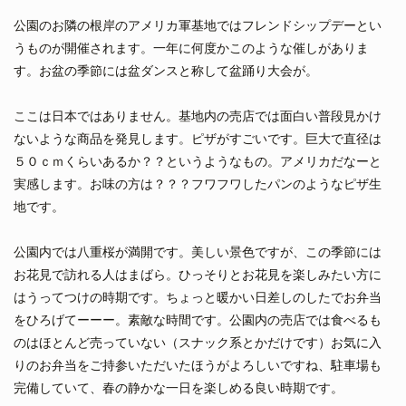
公園のお隣の根岸のアメリカ軍基地ではフレンドシップデーとい
うものが開催されます。一年に何度かこのような催しがありま
す。お盆の季節には盆ダンスと称して盆踊り大会が。
ここは日本ではありません。基地内の売店では面白い普段見かけ
ないような商品を発見します。ピザがすごいです。巨大で直径は
５０ｃｍくらいあるか？？というようなもの。アメリカだなーと
実感します。お味の方は？？？フワフワしたパンのようなピザ生
地です。
公園内では八重桜が満開です。美しい景色ですが、この季節には
お花見で訪れる人はまばら。ひっそりとお花見を楽しみたい方に
はうってつけの時期です。ちょっと暖かい日差しのしたでお弁当
をひろげてーーー。素敵な時間です。公園内の売店では食べるも
のはほとんど売っていない（スナック系とかだけです）お気に入
りのお弁当をご持参いただいたほうがよろしいですね、駐車場も
完備していて、春の静かな一日を楽しめる良い時期です。