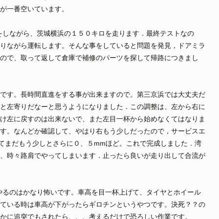
が一番空いています。
をしながら、茨城横浜の１５０キロを走ります．最終テストなの
りながら運転します。そんな事をしていると問題を発見，ドアミラ
ので、取って返して倉庫で補修のパーツを探して帰路につきまし
です。長時間直進をする事が出来ますので。第三京浜では大丈夫だ
と左寄りだなーと思うようになりました．この調整は、左から右に
け左に戻すのは出来ないで、また左目一杯から始めなくてはなりま
す。なんどか確認して、やはり右もう少しだったので，サービスエ
てまだもう少しとさらに０、５mmほど。これで完成しました．湾
、時々路肩でやってしまいます．止ったら良いが走り出して合流が
やるのはかなり怖いです。車高を目一杯上げて、タイヤとホイール
ている時は車高が下がったらギロチンというやつです。決死？？の
かに追突でもされたら、、、考えるだけで恐ろしい作業です。