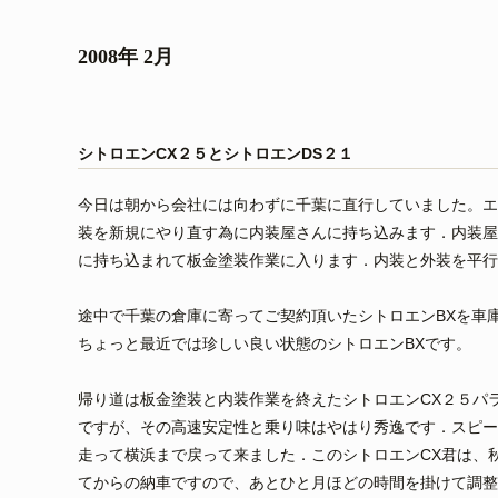
2008年 2月
シトロエンCX２５とシトロエンDS２１
今日は朝から会社には向わずに千葉に直行していました。エ
装を新規にやり直す為に内装屋さんに持ち込みます．内装屋
に持ち込まれて板金塗装作業に入ります．内装と外装を平行
途中で千葉の倉庫に寄ってご契約頂いたシトロエンBXを車
ちょっと最近では珍しい良い状態のシトロエンBXです。
帰り道は板金塗装と内装作業を終えたシトロエンCX２５パ
ですが、その高速安定性と乗り味はやはり秀逸です．スピー
走って横浜まで戻って来ました．このシトロエンCX君は、
てからの納車ですので、あとひと月ほどの時間を掛けて調整