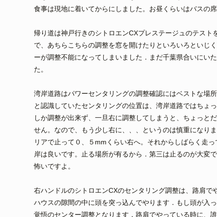
食事は現地に着いてからにしました。お昼くらいはバスの席
帰り道は神戸行きのシトロエンCXプレステージュのテスト
で、あちらこちらの調整を窓を開けたりといろいろといじく
ーが調整不能になってしまいました．まだ千葉県合いにいた
た。
湾岸道路はパワーセンタリングの調整確認にはベストな場所
と認識していたセンタリングの位置は、湾岸道路ではちょっ
しか調整が出来ず、一旦右に調整してしまうと、ちょっとだ
せん。なので、もう少し右に、、、というのは慎重になりま
リアで止って０、５mmくらい右へ。それからしばらく走っ
岸は良いです。止る場所が有るから．第三は止るのが大変で
怖いですよ。
右ハンドルのシトロエンCXのセンタリング調整は、路肩で
ハウスの隙間の中に頭を突っ込んでやります．もし頭が入っ
覚悟のセンター調整となります．路肩でやっている時に、誰