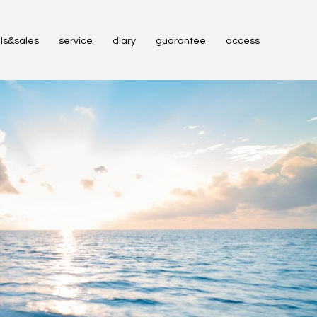
&
ls
sales
service
diary
guarantee
access