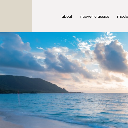
about
nouvell classics
mode