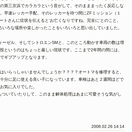
の第三京浜でカラカラという音がして、そのまままったく反応しな
。早速レッカー手配、そのレッカーを待つ間にZFミッション（１
ートさんに症状を伝えると’お亡くなりですね。完全に’とのこと。
ろいろな場所や楽しかったことをいろいろと思い出していました。
ディーゼル、そしてシトロエンSMと、このところ動かす車両の数は増
投というのはちょっと厳しい現状です。ここまで2年間の間には、
でギブアップとなります。
はいらっしゃいませんでしょうか？？？？オートマを修理すると、
十分に足に使える良い子になっています。車検はあと２週間ほどで
お気に入りでした。
ツもついていたりして、このまま解体処理はあまに可愛そうな気がし
2008.02.26 14:14