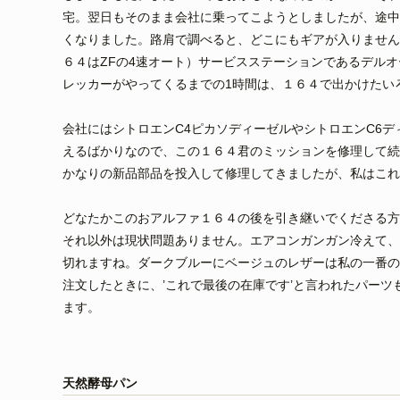
宅。翌日もそのまま会社に乗ってこようとしましたが、途中
くなりました。路肩で調べると、どこにもギアが入りません
６４はZFの4速オート）サービスステーションであるデルオ
レッカーがやってくるまでの1時間は、１６４で出かけたい
会社にはシトロエンC4ピカソディーゼルやシトロエンC6
えるばかりなので、この１６４君のミッションを修理して続
かなりの新品部品を投入して修理してきましたが、私はこれ
どなたかこのおアルファ１６４の後を引き継いでくださる方
それ以外は現状問題ありません。エアコンガンガン冷えて、
切れますね。ダークブルーにベージュのレザーは私の一番の
注文したときに、’これで最後の在庫です’と言われたパー
ます。
天然酵母パン