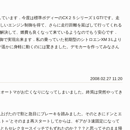
ています．今度は標準ボディーのCX２５シリーズ１GTIです。走
しいエンジン制御を得て、さらに走行距離を延ばして行ってくれる
解決して、燃費も良くなって来ているようなのでもう安心です．
制御で実現出来ます．私の乗っていた初期型のシトロエンXM３Lより
が遥かに身軽に動くのには驚きました。デモカーを作ってみなさん
2008.02.27 11:20
うオートマがお亡くなりになってしまいました。終焉は突然やってき
上げたので割と急目にブレーキを踏みました。そのときにドンとエ
スト＝’とそのまま再スタートしてからは、ギアが３速固定になって
れともセレクタースイッチでもずれたのか？？？と思ってそのまま帰