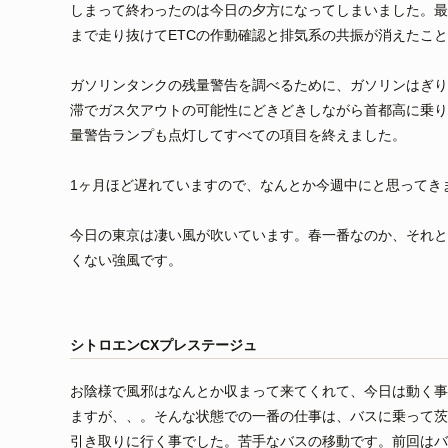
しまって終わったのは今日の夕方になってしまいました。最
まで走り抜けてETCの作動確認と排気系の共振が消えたこ
ガソリンタンクの残量警告を調べるために、ガソリンはぎり
滞でガス欠アウトの可能性にどきどきしながら首都高に乗り
量警告ランプも点灯してすべての項目を終えました。
1ヶ月ほど遅れていますので、なんとか今週中にと思ってき
今日の東京は凄い風が吹いています。春一番なのか、それと
くない強風です。
シトロエンCXプレステージュ
お陰様で風邪はなんとか収まって来てくれて、今日は動く事
ますが、、。そんな状態での一番の仕事は、バスに乗って茨
引き取りに行く事でした。苦手なバスの移動です。前回はバ