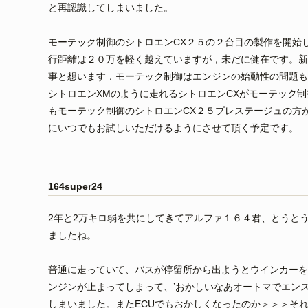
と再認識してしまいました。
モーテック制御のシトロエンCX２５の２台目の製作を開始し
行距離は２０万を軽く越えていますが，未だに健在です。新
事と想います．モーテック制御はエンジンの始動性の問題も
シトロエンXMのように走れるシトロエンCXがモーテック
もモーテック制御のシトロエンCX２５プレステージュの方
にいつでもお試しいただけるようにさせて頂く予定です。
164super24
2年と2万キロ弱を共にしてきてアルファ１６４君、とうと
ましたね。
普通に走っていて、バスが停留所から出ようとウインカーを
ンジンが止まってしまって、’おかしいなあオートマでエン
しまいました。またECUでもおかしくなったのか＞＞＞そ