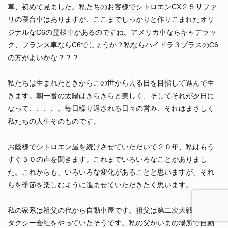
車、初めて見ました。私たちのお客様でシトロエンCX２５サファ
リの寝台車はありますが、ここまでしっかりと作りこまれたオリ
ジナルなC6の霊柩車があるのですね。アメリカ車ならキャデラッ
ク、フランス車ならC6でしょうか？私ならハイドラ３プラスのC6
の方がよいかな？？？
私たちは生まれたときからこの世から去る日を目指して進んで生
きます。朝一番の太陽はきらきらと美しく、そしてそれが夕日に
なって、、、、。毎日繰り返される日々の営み、それはまさしく
私たちの人生そのものです。
お蔭様でシトロエン屋を続けさせていただいて２０年、私はもう
すぐ５０の声を聞きます。これまでいろいろなことがありまし
た。これからも、いろいろな変化があることと思いますが、それ
らを季節を楽しむように進ませていただきたく思います。
私の家系は祖父の代から自動車屋です。祖父は第二次大戦まえに
タクシー会社をやっていたそうです。私の父がいまの場所で自動