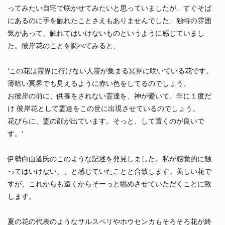
ってみたい自宅で咲かせてみたいと思っていましたが、すぐそば
にあるのに手を触れたことさえもありませんでした、独特の雰囲
気があって、触れてはいけないものというように感じていまし
た。彼岸花のことを調べてみると、
‘この花は霊界に行けない人霊が集まる冥界に咲いている花です。
薄暗い冥界でも見えるように赤い色をしてるのでしょう。
お彼岸の前に、供養をされない霊達を、神が憂いて、年に１度だ
け 彼岸花として霊達をこの世に出現させているのでしょう。
花びらに、霊の顔が出ています。そっと、して置くのが良いで
す。‘
伊勢白山道氏のこのような記述を発見しました。私が感覚的に触
ってはいけない、、と感じていたことと合致します。美しい花で
すが、これからも遠くからそーっと眺めさせていただくことに致
します。
夏の花の代表のようなサルスベリやホウセンカもそろそろ花が終