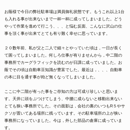
お蔭様で今日の弊社駐車場は満員御礼状態です。もうこれ以上1台
も入れる事が出来ないまで一杯一杯に成ってしまいました。どう
やって作業を進めて行こう、、、と悩む反面、こんなに沢山の仕
事を頂く事が出来てとても有り難く幸せに思っています。
２０数年前、私が父と二人で細々とやっていた頃は，一日が長く
て困ってしまいました。何しろ仕事が有りませんから，中二階の
事務所でカーグラフィックを読むのが日課に成っていました。お
蔭でその頃は自動車豆知識が豊富でした。最近は，、、、自動車
の本に目を通す事が殆ど無くなってしまいました。
ここに中二階が有った事をご存知の方は可成り珍しいと思いま
す。天井に頭をぶつけてしまう、中腰に成らないと移動出来ない
とても狭い事務所でした。その面影は，会社の裏のいつもR５やサ
クソが置いてある場所に残っています。その駐車場所の上が狭い
事務所になっていました。今は，外した部品の倉庫に成っていま
す。