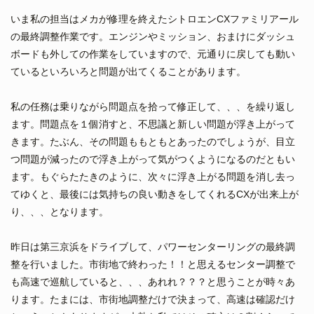
いま私の担当はメカが修理を終えたシトロエンCXファミリアール
の最終調整作業です。エンジンやミッション、おまけにダッシュ
ボードも外しての作業をしていますので、元通りに戻しても動い
ているといろいろと問題が出てくることがあります。
私の任務は乗りながら問題点を拾って修正して、、、を繰り返し
ます。問題点を１個消すと、不思議と新しい問題が浮き上がって
きます。たぶん、その問題ももともとあったのでしょうが、目立
つ問題が減ったので浮き上がって気がつくようになるのだともい
ます。もぐらたたきのように、次々に浮き上がる問題を消し去っ
てゆくと、最後には気持ちの良い動きをしてくれるCXが出来上が
り、、、となります。
昨日は第三京浜をドライブして、パワーセンターリングの最終調
整を行いました。市街地で終わった！！と思えるセンター調整で
も高速で巡航していると、、、あれれ？？？と思うことが時々あ
ります。たまには、市街地調整だけで決まって、高速は確認だけ