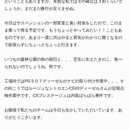
ということもありますが、未熟な私ではその確立は３割くらいで
しょうか。まだまだ修行が足りませぬ。
今日はサスペンションの一部変更と臭い対策をしたので、このま
ま乗って帰る予定です。もうちょっとやってみたい！！こともあ
るのですが、あまり一度に沢山やると変化がわかりに難くなるの
で欲張らずにちょっとちょっと行きます。
いつもの森林公園の秋の朝日と、、、芝生に生えたきのこ。食べ
られないのでしょうね。秋です。
工場内ではPG３０７ディーゼルがナビの取り付け作業中、、、そ
の向こうではルージュなシトロエンC5X3ディーゼルさんが定期点
検作業中です。CXプレステージュは内装ばらばら事件です。
お蔭様で私たちのチームは今日も生かしていただいています。あ
りがとうございます。