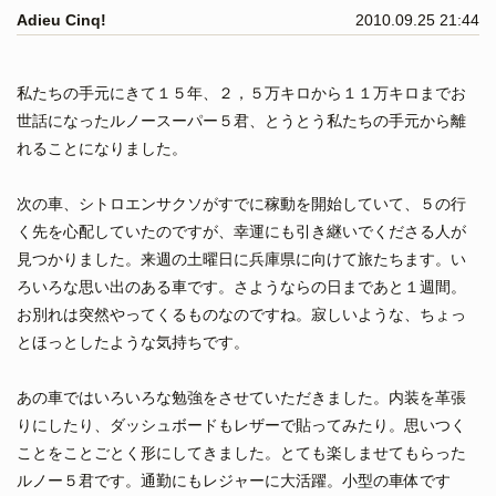
Adieu Cinq!
2010.09.25 21:44
私たちの手元にきて１５年、２，５万キロから１１万キロまでお
世話になったルノースーパー５君、とうとう私たちの手元から離
れることになりました。
次の車、シトロエンサクソがすでに稼動を開始していて、５の行
く先を心配していたのですが、幸運にも引き継いでくださる人が
見つかりました。来週の土曜日に兵庫県に向けて旅たちます。い
ろいろな思い出のある車です。さようならの日まであと１週間。
お別れは突然やってくるものなのですね。寂しいような、ちょっ
とほっとしたような気持ちです。
あの車ではいろいろな勉強をさせていただきました。内装を革張
りにしたり、ダッシュボードもレザーで貼ってみたり。思いつく
ことをことごとく形にしてきました。とても楽しませてもらった
ルノー５君です。通勤にもレジャーに大活躍。小型の車体です