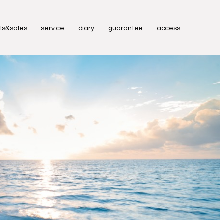
&
ls
sales
service
diary
guarantee
access