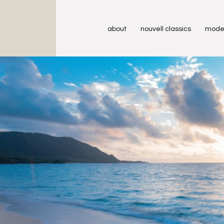
about
nouvell classics
mode