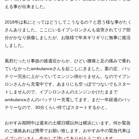
える事が出来ました。
2018年は私にとってはどうしてこうなるの？と思う様な事がたく
さんありました。ここにいるイプシロンさんも追突されてリア部
分がかなり損傷しましたが、お陰様で年末ギリギリに無事に復活
しました。
風邪だったり事故の後遺症からか、ひどい腰痛と足の痛みで乗れ
ていなかったambulanceさんを起こしにきました。案の定、バッ
テリー完全に上がっていてエンジン掛かりません。なのでイプシ
ロンさんから充電中です。あまりにも空っぽでつないでもスター
トしませんので、イプシロンさんのエンジンかけたままで
ambulanceさんのバッテリー充電してます。まだ一年経過のバッ
テリーなので、30分くらい待てばスタートするかと。
おやすみ期間中は週末の土曜日曜以外は横浜にいます。何か緊急
のご連絡あれば携帯でお願い致します。おやすみ中の緊急代車は
イプシロンさん。生かして頂いてありがとうございます。