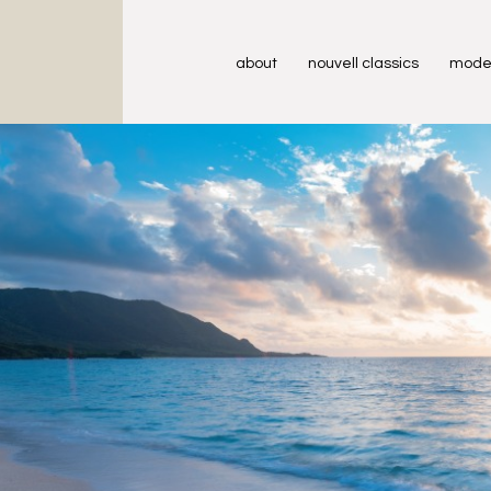
about
nouvell classics
mode