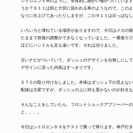
シトロエンＸＭのように、全体的に細かい傷がついています
うか？９１１は割と大切に扱われる車のようなので、このよ
なりに仕上げてあったりしますが、この９１１は出っぱなし
いろいろと壊れている場所がありますので、今日はメカの柴
たままで前後の調整ができなくなっていました。一番後ろで
ほどにハンドルも足も遠いです。それは治りました。
古いナビがついていて、ダッシュのデザインを台無しにして
デザインに戻った内装はすっきりです。
ＥＴＣの取り付けをしました。本体はダッシュ下の見えない
配線は大変ですが、ダッシュの上に何も置かないのが好きな
そんなことをしていたら、フロントショックアブソーバーの
と、、、。
今日はシトロエンＤＳをテストで乗って帰ります。神戸行き