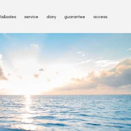
&
ls
sales
service
diary
guarantee
access