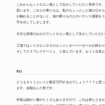
これからもシトロエン屋として生かしていただく所存です。
思います。これらの車たちは、私のちょっとした遊び心から
か触れることがないと、他の乗りものとのバランス感覚をう
手を出してしまします。
今日も皆様のおかげでシトロエン屋として生かしていただい
工場ではシトロエンＤＳのエンジンオーバーホールが終わり
そしてＣＸプレステージュ、と並んでいます。もう１台並ん
911
どうも９１１というと数百万円するのでしょう？？？と思っ
ます。金額はふた桁です。
外装は細かい傷がたくさんありますので、これは来たときか