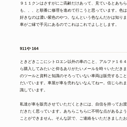
９１１クンはさすがにご高齢だけあって、見ているとあちら
も、、、と順番に修理を進めて行こうと思っています。色は
好きなのは濃い紫色のやつ。なんという色なんだかは知りま
車がご縁で手元にあるのでこれはこれでよしとします。
911や 164
ときどきここにシトロエン以外の車のこと、アルファ１６４
ら購入してみたいと仰るありがたいメールを時々いただきま
のツールと資料と知識のそろっていない車両は販売すること
だいています。車屋が車を売れないなんてねー。信じられま
識しています。
私達が車を販売させていただくときには、自信を持ってお渡
だきたく思っています。あちらこちらに不明な点があるよう
ことができません。そんな訳で、ご連絡をいただきましたお